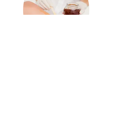
Haarentfernung
Mit Warmwachs
Oberlippe/Kinn
je 5€*
Bikinizone/Achseln
je 20€
Unterschenkel inkl. Knie
ab 35€
Beine komplett
ab 45€
Rücken/Brust
ab 45€